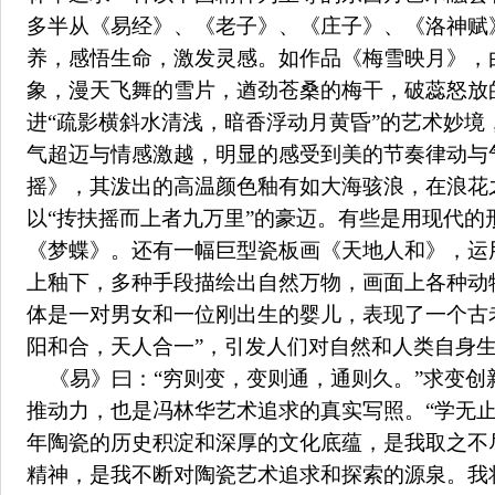
多半从《易经》、《老子》、《庄子》、《洛神赋
养，感悟生命，激发灵感。如作品《梅雪映月》，
象，漫天飞舞的雪片，遒劲苍桑的梅干，破蕊怒放
进“疏影横斜水清浅，暗香浮动月黄昏”的艺术妙境
气超迈与情感激越，明显的感受到美的节奏律动与
摇》，其泼出的高温颜色釉有如大海骇浪，在浪花
以“抟扶摇而上者九万里”的豪迈。有些是用现代的
《梦蝶》。还有一幅巨型瓷板画《天地人和》，运
上釉下，多种手段描绘出自然万物，画面上各种动
体是一对男女和一位刚出生的婴儿，表现了一个古
阳和合，天人合一”，引发人们对自然和人类自身
《易》曰：“穷则变，变则通，通则久。”求变创
推动力，也是冯林华艺术追求的真实写照。“学无
年陶瓷的历史积淀和深厚的文化底蕴，是我取之不
精神，是我不断对陶瓷艺术追求和探索的源泉。我