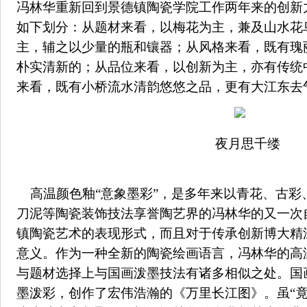
冯林华重新回到景德镇陶瓷学院工作两年来的创新
如下划分：从题材来看，以梅花为主，兼及山水花
主，辅之以少量的瓶和镶器；从风格来看，既有瑰
朴实清新的；从品位来看，以创新为主，亦有传统
来看，既有小桥流水清韵悠悠之品，更有大江东去
夜月思千缕
高温颜色釉“意象墨彩”，是多年来以青花、古彩
刀泥等陶瓷装饰技法享誉陶艺界的冯林华的又一次
镇陶瓷艺术的表现形式，而且对于传承创新博大精
意义。作为一种全新的陶瓷绘画语言，冯林华的高温
与题材选择上与国画泼墨技法有诸多相似之处。国
墨泼彩，创作了宏伟浩瀚的《万里长江图》。虽“竟