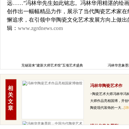
远……”冯林华先生如此铭志。冯林华用精湛的绘
创作出一幅幅精品力作，展示了当代陶瓷艺术家在
懈追求，在引领中华陶瓷文化艺术发展方向上做出
辑：
www.zgrdnews.com
无锡迎来“建新大师艺术馆”五项艺术盛典
冯林华意象墨
突破
冯林华陶瓷艺术作
相
关
>陶瓷艺术大师冯林华冯
文
大师作品亮相国博，开创
章
陶瓷现代装饰的一大...
[详
冯林华意象墨彩：