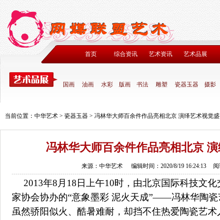
首页
综合资讯
艺术资讯
艺术品展
国画
油画
水彩
版画
书法
雕塑
瓷器玉器
摄影
当前位置：
中华艺术
>
瓷器玉器
>
冯林华大师百余件作品亮相北京 演绎艺术视觉盛
冯林华大师百余件作品亮相北京 
来源：中华艺术
编辑时间：2020/8/19 16:24:13
阅
2013年8月18日上午10时，由北京国际科技
家协会协办的“意象墨彩 泥火天成”——冯林华陶
虽然骄阳似火、酷暑难耐，却挡不住热爱陶瓷艺术