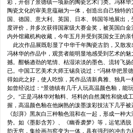
彩，开创了景德镇一项新的陶瓷艺术门类。冯林华
陶瓷文化的审美意蕴融为一体，创造出自己独特的
国、德国、意大利、英国、日本、韩国等地展出，
度评价，并多次获得国家级大赛金奖，被英国白金
内外馆藏机构收藏，今年五月并受到英国女王的亲
此次作品展既彰显了中华千年陶瓷古韵，又散发
冯林华的作品中，观赏者能明显地感受到艺术的魅
撼。酣畅遒劲的笔情、枯湿浓淡的墨色、流转飞扬
已。中国工艺美术大师王锡良说过：“冯林华把景
得如此之好，使人吃惊，其作品清新典雅、独具一
如曾经说过：“景德镇有几千人玩高温颜色釉，能
少。”正是冯林华对釉料、坯料的自然属性和烧成
握，高温颜色釉在他娴熟的泼墨泼彩技法下几乎被
《彭湃》黑灰白三种釉色混和在一起，形成一种大
势。如《墨影含芳》、《幽香袭梦》等，运笔洒脱
韵无穷，集绘画与窑变为一体，具有强烈的冲击力