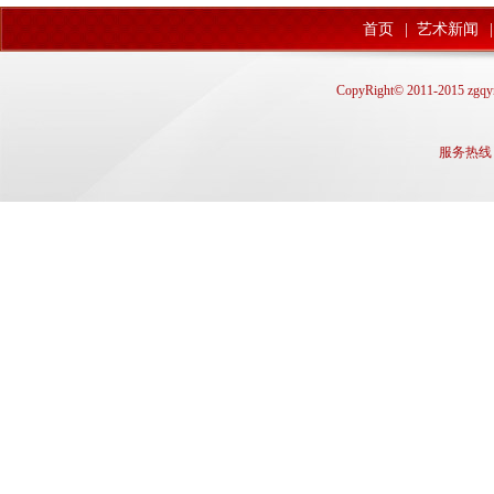
>“我家洗砚池头树，朵朵
首页
|
艺术新闻
|
淡墨痕。不要人夸颜色好
留清气满乾坤。”这是元
CopyRight© 2011-2015 zgqyn
名...
[详细]
冯林华大师百余件
服务热线： q
>2013年8月18日上午10时，由
北京国际科技文化交流协会主
备
办、江西省美术家协会...
[详
细]