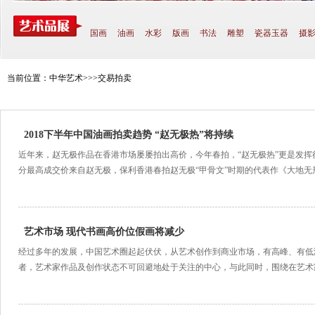
国画
油画
水彩
版画
书法
雕塑
瓷器玉器
摄
当前位置：中华艺术>>>交易拍卖
2018下半年中国油画拍卖趋势 “赵无极热”将持续
近年来，赵无极作品在香港市场屡屡拍出高价，今年春拍，“赵无极热”更是发
分最高成交价来自赵无极，保利香港春拍赵无极“甲骨文”时期的代表作《大地无形
香港佳士得春...
[详细]
艺术市场 现代书画高价位假画将减少
经过多年的发展，中国艺术圈起起伏伏，从艺术创作到商业市场，有高峰、有低
者，艺术家作品及创作状态不可回避地处于关注的中心，与此同时，围绕在艺术
勾画出当下艺术圈的生存状态...
[详细]