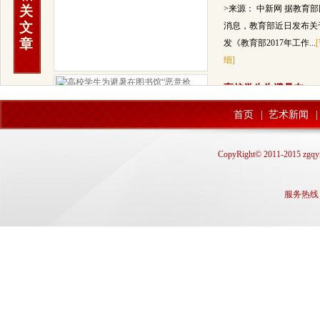
关
>来源： 中新网 据教育
文
消息，教育部近日发布关
章
发《教育部2017年工作...
细]
高校学生为避暑在
> 随着气温的上升和期末
首页
|
艺术新闻
|
来临，安装空调的图书馆
大学生们自习看书的最佳
CopyRight© 2011-2015 zgqyn
处，...
[详细]
教育部督导办：职
服务热线： q
> 读了职业教育能不能找到工
作，能不能找到满意的工作？
备
教育部督导办主任何秀超今天
在...
[详细]