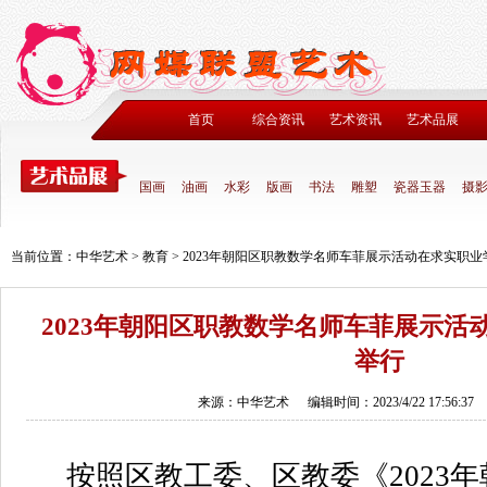
首页
综合资讯
艺术资讯
艺术品展
国画
油画
水彩
版画
书法
雕塑
瓷器玉器
摄
当前位置：
中华艺术
>
教育
>
2023年朝阳区职教数学名师车菲展示活动在求实职
2023年朝阳区职教数学名师车菲展示活
举行
来源：中华艺术
编辑时间：2023/4/22 17:56:37
按照区教工委、区教委《2023