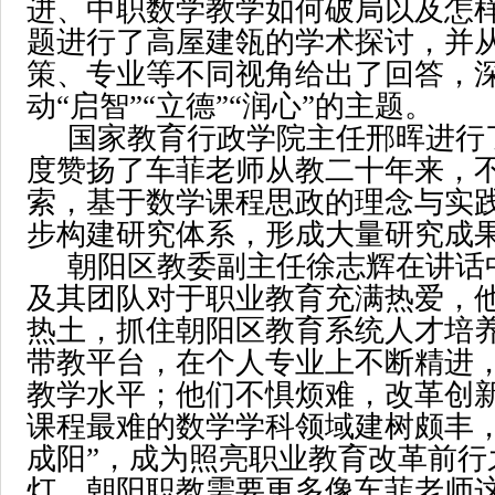
进、中职数学教学如何破局以及怎
题进行了高屋建瓴的学术探讨，并
策、专业等不同视角给出了回答，
动“启智”“立德”“润心”的主题。
国家教育行政学院主任邢晖进行
度赞扬了车菲老师从教二十年来，
索，基于数学课程思政的理念与实
步构建研究体系，形成大量研究成
朝阳区教委副主任徐志辉在讲话
及其团队对于职业教育充满热爱，
热土，抓住朝阳区教育系统人才培
带教平台，在个人专业上不断精进
教学水平；他们不惧烦难，改革创
课程最难的数学学科领域建树颇丰，
成阳”，成为照亮职业教育改革前行
灯。朝阳职教需要更多像车菲老师