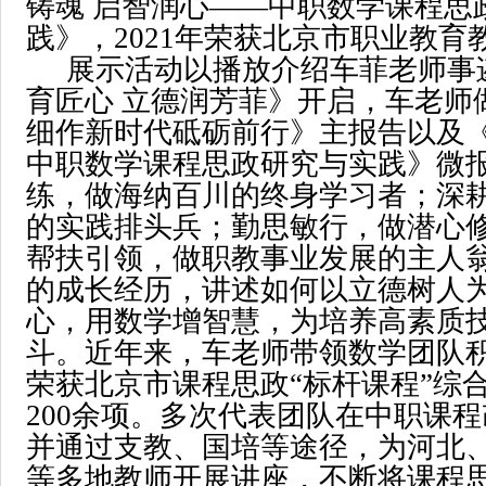
铸魂 启智润心——中职数学课程思
践》，2021年荣获北京市职业教育
展示活动以播放介绍车菲老师事
育匠心 立德润芳菲》开启，车老师
细作新时代砥砺前行》主报告以及《
中职数学课程思政研究与实践》微
练，做海纳百川的终身学习者；深
的实践排头兵；勤思敏行，做潜心
帮扶引领，做职教事业发展的主人
的成长经历，讲述如何以立德树人
心，用数学增智慧，为培养高素质
斗。近年来，车老师带领数学团队
荣获北京市课程思政“标杆课程”综
200余项。多次代表团队在中职课
并通过支教、国培等途径，为河北
等多地教师开展讲座，不断将课程