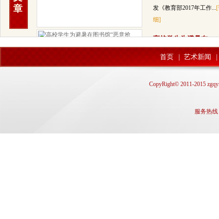
章
发《教育部2017年工作...
细]
高校学生为避暑在
> 随着气温的上升和期末
首页
|
艺术新闻
|
来临，安装空调的图书馆
大学生们自习看书的最佳
CopyRight© 2011-2015 zgqyn
处，...
[详细]
教育部督导办：职
服务热线： q
> 读了职业教育能不能找到工
作，能不能找到满意的工作？
备
教育部督导办主任何秀超今天
在...
[详细]