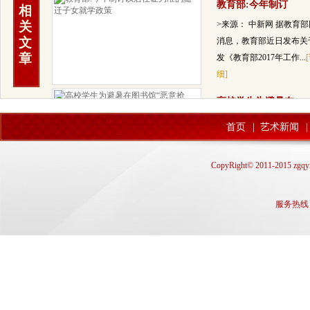
教育部:今年制订
相
关
>来源： 中新网 据教育
文
消息，教育部近日发布关
章
发《教育部2017年工作...
细]
高校学生为避暑在
> 随着气温的上升和期末
首页
|
艺术新闻
|
来临，安装空调的图书馆
大学生们自习看书的最佳
CopyRight© 2011-2015 zgqyn
处，...
[详细]
教育部督导办：职
服务热线： q
> 读了职业教育能不能找到工
作，能不能找到满意的工作？
备
教育部督导办主任何秀超今天
在...
[详细]