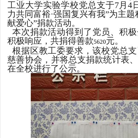
工业大学实验学校党总支于7月4日
力共同富裕·强国复兴有我”为主题
献爱心”捐款活动。
本次捐款活动得到了党员、积极
积极响应，共捐得善款
元。
5620
根据区教工委要求，该校党总支
慈善协会，并将总支捐款统计表
在全校进行了公示。