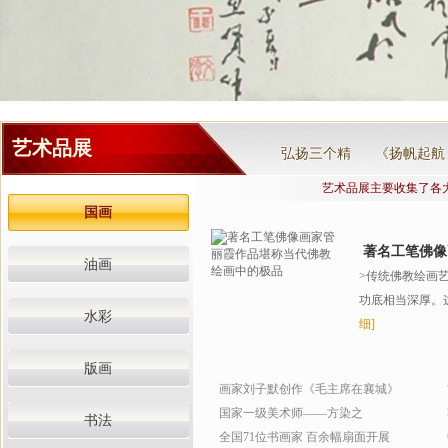
艺术
品展
弘扬三个精
《扬帆起航
艺术品展主要收集了各
国画
著名工笔佛像
油画
>传统佛教绘画
功底相当深厚。这
水彩
细]
版画
画家刘子默创作《毛主席在襄城》
国家一级美术师——方染之
书法
全国71位书画家 百余幅扇面开展