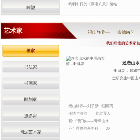
晚明中日的《潇湘八景》情结
雕塑
有意味的“画中画”：陈师曾《读画
艺术家
福山静养—
崇德尚艺
我们所指的艺术家包
画家
迷恋山水
书法家
>叶建新，1958
士研究生中国山水
书画家
雕刻家
福山静养—刘子默中国画习
闲情与雅韵 ——刘红琴人
摄影家
画中“贵”族——青绿山水
不可理喻的基里科——30
陶泥艺术家