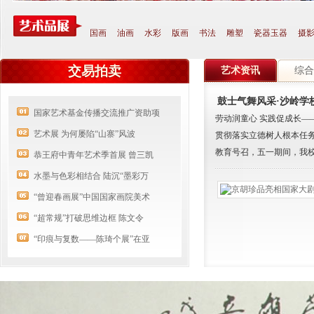
国画
油画
水彩
版画
书法
雕塑
瓷器玉器
摄
交易拍卖
艺术资讯
综合
鼓士气舞风采·沙岭学
国家艺术基金传播交流推广资助项
劳动润童心 实践促成长—
艺术展 为何屡陷“山寨”风波
贯彻落实立德树人根本任务
教育号召，五一期间，我校精
恭王府中青年艺术季首展 曾三凯
水墨与色彩相结合 陆沉“墨彩万
“曾迎春画展”中国国家画院美术
“超常规”打破思维边框 陈文令
“印痕与复数——陈琦个展”在亚